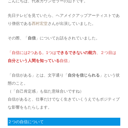
こんにちは、代表カウンセラーの山下です。
先日テレビを見ていたら、ヘアメイクアップアーティストであ
り僧侶である
西村宏堂
さんが出演していました。
その際、「
自信
」についてお話をされていました。
「自信には2つある。1つは
できるできないの能力
、２つ目は
自分という人間を知っている
自信」
「自信がある」とは、文字通り「
自分を信じられる
」という状
態のこと。
（「自己肯定感」も似た意味合いですね）
自信があると、仕事だけでなく生きていくうえでもポジティブ
な影響をもたらします。
２つの自信について