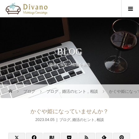
BLOG
婚活に役立つ情報を発信
ブログ
ブログ
,
婚活のヒント
,
相談
かぐや姫になっ
かぐや姫になっていませんか？
2023.04.05
ブログ
,
婚活のヒント
,
相談