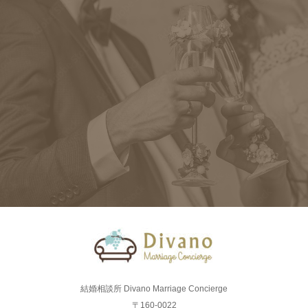
結婚相談所 Divano Marriage Concierge
〒160-0022